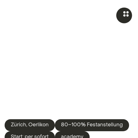
Zürich, Oerlikon
80–100% Festanstellung
Start: per sofort
academy