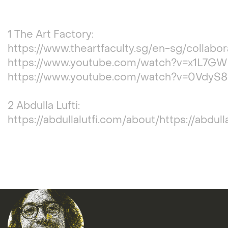
1 The Art Factory:
https://www.theartfaculty.sg/en-sg/collabor
https://www.youtube.com/watch?v=x1L7
https://www.youtube.com/watch?v=0VdyS
2 Abdulla Lufti:
https://abdullalutfi.com/about/https://abdull